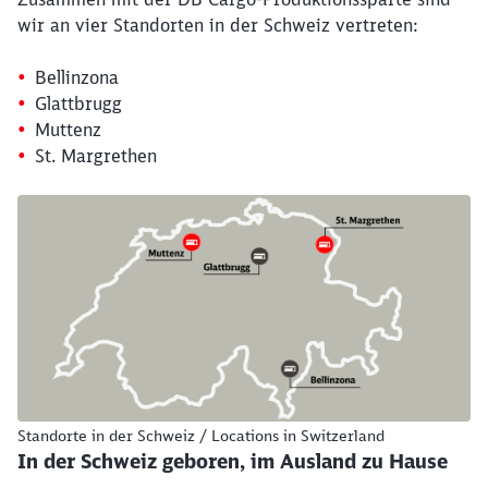
wir an vier Standorten in der Schweiz vertreten:
Bellinzona
Glattbrugg
Muttenz
St. Margrethen
Karte von der Schweiz mit Pins bei den 4 Standorten
Standorte in der Schweiz / Locations in Switzerland
In der Schweiz geboren, im Ausland zu Hause