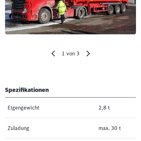
1
von
3
Ende des Sliders
Spezifikationen
Eigengewicht
2,8 t
Zuladung
max. 30 t