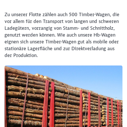
Schließen
Möchten Sie zu
weitergeleitet
Zu unserer Flotte zählen auch 500 Timber-Wagen, die
werden?
vor allem für den
Transport von langen und schweren
Ladegütern, vorrangig von Stamm- und Schnittholz,
genutzt werden können. Wie auch unsere Hb-Wagen
Abbrechen
Weiter
eignen sich unsere Timber-Wagen gut als mobile oder
stationäre Lagerfläche und zur Direktverladung aus
der Produktion.
Klicken, um den folgenden Slider zu überspringen