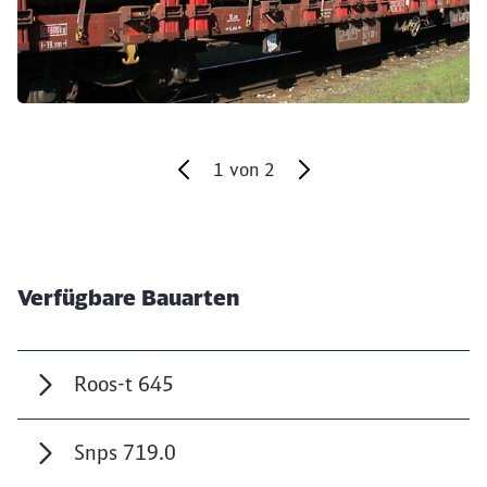
1
von
2
Ende des Sliders
Verfügbare Bauarten
Roos-t 645
Snps 719.0