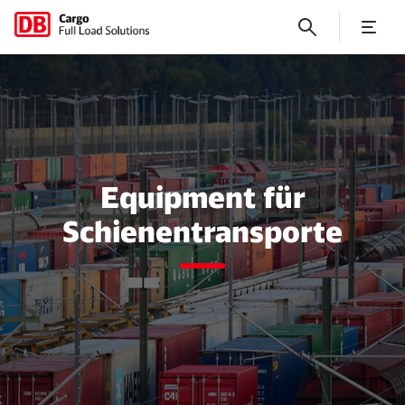
Equipment im Schienenverk
Equipment für
Schienentransporte
Schließen
Schließen