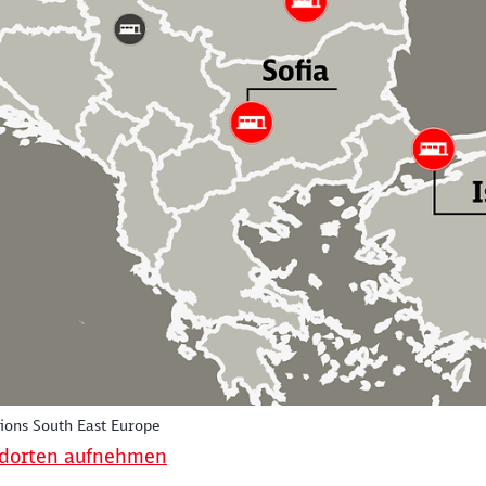
Schl
Möchten Sie zu
weitergeleitet werden?
Abbrechen
Weiter
ions South East Europe
ndorten aufnehmen