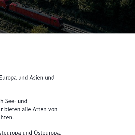
 Europa und Asien und
ch See- und
r bieten alle Arten von
Schließen
Schließen
ahren.
steuropa und Osteuropa,