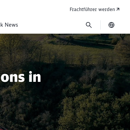
Frachtführer werden
ik News
Ausgew
ions in